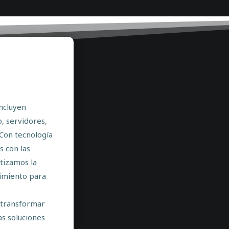
ncluyen
, servidores,
 Con tecnología
s con las
tizamos la
dimiento para
transformar
as soluciones