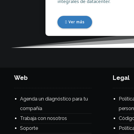
integrales de datacenter.
Ver más
Web
Legal
Agenda un diagnóstico para tu
Políti
compañía
person
Trabaja con nosotros
Código
Soporte
Polític